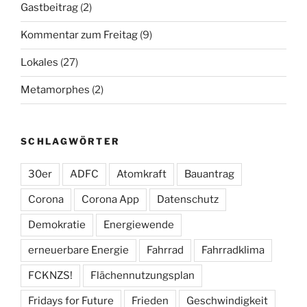
Gastbeitrag
(2)
Kommentar zum Freitag
(9)
Lokales
(27)
Metamorphes
(2)
SCHLAGWÖRTER
30er
ADFC
Atomkraft
Bauantrag
Corona
Corona App
Datenschutz
Demokratie
Energiewende
erneuerbare Energie
Fahrrad
Fahrradklima
FCKNZS!
Flächennutzungsplan
Fridays for Future
Frieden
Geschwindigkeit