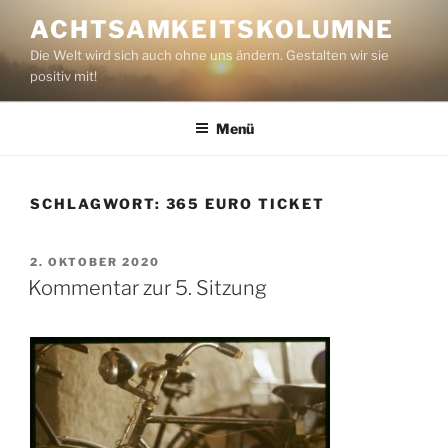
Zum
ACHTSAMKEITSKOLUMNE
Inhalt
Die Welt wird sich auch ohne uns ändern. Gestalten wir sie
springen
positiv mit!
Menü
SCHLAGWORT:
365 EURO TICKET
VERÖFFENTLICHT
2. OKTOBER 2020
AM
Kommentar zur 5. Sitzung