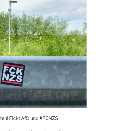
sten! F!ckt AfD und
#FCNZS