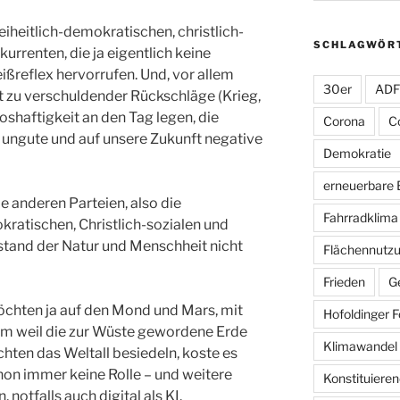
reiheitlich-demokratischen, christlich-
SCHLAGWÖR
urrenten, die ja eigentlich keine
ißreflex hervorrufen. Und, vor allem
30er
AD
ht zu verschuldender Rückschläge (Krieg,
shaftigkeit an den Tag legen, die
Corona
C
 ungute und auf unsere Zukunft negative
Demokratie
erneuerbare 
ie anderen Parteien, also die
Fahrradklima
ratischen, Christlich-sozialen und
tand der Natur und Menschheit nicht
Flächennutz
Frieden
G
möchten ja auf den Mond und Mars, mit
Hofoldinger F
em weil die zur Wüste gewordene Erde
Klimawandel
öchten das Weltall besiedeln, koste es
chon immer keine Rolle – und weitere
Konstituieren
otfalls auch digital als KI.