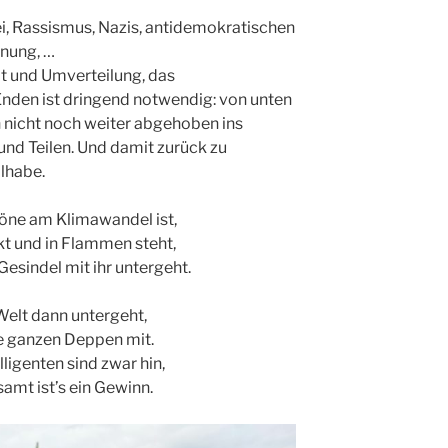
rei, Rassismus, Nazis, antidemokratischen
nung, …
t und Umverteilung, das
den ist dringend notwendig: von unten
 nicht noch weiter abgehoben ins
nd Teilen. Und damit zurück zu
ilhabe.
öne am Klimawandel ist,
nkt und in Flammen steht,
Gesindel mit ihr untergeht.
elt dann untergeht,
ie ganzen Deppen mit.
lligenten sind zwar hin,
amt ist’s ein Gewinn.