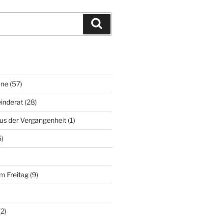
Suchen
mne
(57)
inderat
(28)
aus der Vergangenheit
(1)
)
 Freitag
(9)
2)