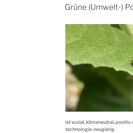
AM
Grüne (Umwelt-) Pol
ist sozial, klimaneutral, posit
technologie-neugierig.