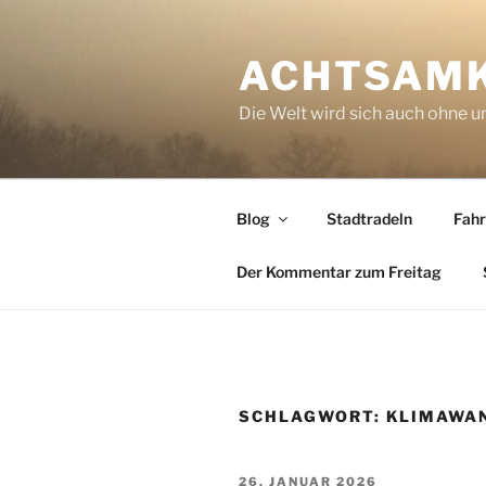
Zum
Inhalt
ACHTSAM
springen
Die Welt wird sich auch ohne un
Blog
Stadtradeln
Fahr
Der Kommentar zum Freitag
SCHLAGWORT:
KLIMAWA
VERÖFFENTLICHT
26. JANUAR 2026