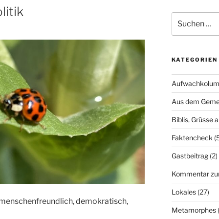
itik
Suchen
nach:
KATEGORIEN
Aufwachkolu
Aus dem Geme
Biblis, Grüsse 
Faktencheck
(5
Gastbeitrag
(2)
Kommentar zum
Lokales
(27)
iv, menschenfreundlich, demokratisch,
Metamorphes
(