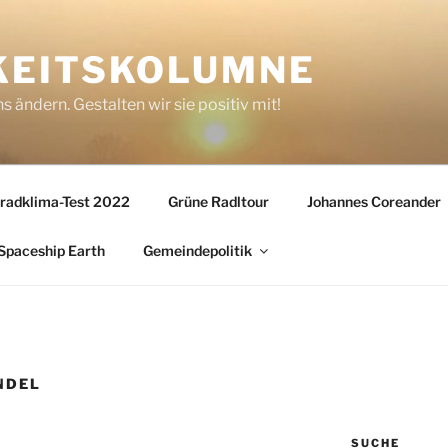
KEITSKOLUMNE
s ändern. Gestalten wir sie positiv mit!
radklima-Test 2022
Grüne Radltour
Johannes Coreander
Spaceship Earth
Gemeindepolitik
NDEL
SUCHE