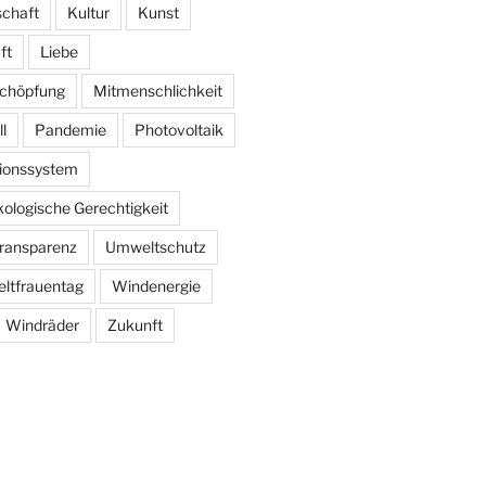
schaft
Kultur
Kunst
ft
Liebe
schöpfung
Mitmenschlichkeit
l
Pandemie
Photovoltaik
ionssystem
kologische Gerechtigkeit
ransparenz
Umweltschutz
ltfrauentag
Windenergie
Windräder
Zukunft