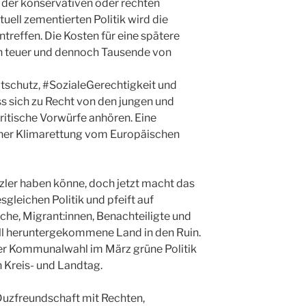
e der konservativen oder rechten
uell zementierten Politik wird die
treffen. Die Kosten für eine spätere
h teuer und dennoch Tausende von
ltschutz, #SozialeGerechtigkeit und
ss sich zu Recht von den jungen und
itische Vorwürfe anhören. Eine
ener Klimarettung vom Europäischen
zler haben könne, doch jetzt macht das
gleichen Politik und pfeift auf
che, Migrant:innen, Benachteiligte und
ell heruntergekommene Land in den Ruin.
der Kommunalwahl im März grüne Politik
n Kreis- und Landtag.
Duzfreundschaft mit Rechten,