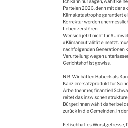
Ich kann nur sagen, wählt kein
Parteien 2026, denn mit der akt
Klimakatastrophe garantiert ein
Korrektur werden unermesslic
Leben zerstören.
Wer sich jetzt nicht für #Umwe
#Klimaneutralität einsetzt, mu
nachfolgenden Generationen kr
Verurteilung wegen unterlass
Gerichtshof ist gewiss.
N.B. Wir hätten Habeck als Kan
Kanzlerersatzprodukt für Seines
Arbeitnehmer, finanziell Schwa
reitet das inzwischen struktur
Bürger:innen wählt daher bei 
zurück in die Gemeinden, in de
Fetischhaftes Wurstgefresse, 