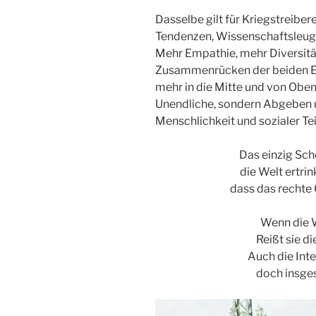
Dasselbe gilt für Kriegstreibe
Tendenzen, Wissenschaftsleug
Mehr Empathie, mehr Diversitä
Zusammenrücken der beiden En
mehr in die Mitte und von Oben
Unendliche, sondern Abgeben u
Menschlichkeit und sozialer Te
Das einzig Sch
die Welt ertri
dass das rechte 
Wenn die W
Reißt sie d
Auch die Inte
doch insges