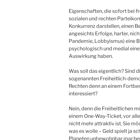
Eigenschaften, die sofort bei f
sozialen und rechten Parteikonk
Konkurrenz darstellen, einen Be
angesichts Erfolge, harter, nic
Pandemie, Lobbyismus) eine Bo
psychologisch und medial eine
Auswirkung haben.
Was soll das eigentlich? Sind d
sogenannten Freiheitlich-demok
Rechten denn an einem Fortbes
interessiert?
Nein, denn die Freiheitlichen 
einem One-Way-Ticket, vor all
nicht mehr attraktiv ist. Sie m
was es wolle – Geld spielt ja s
Planeten unbewohnbar machen, n