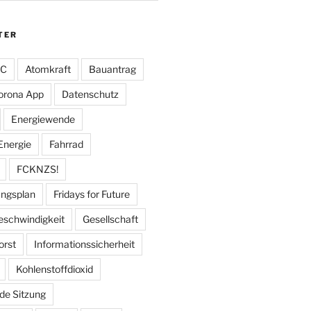
TER
FC
Atomkraft
Bauantrag
orona App
Datenschutz
Energiewende
Energie
Fahrrad
FCKNZS!
ungsplan
Fridays for Future
eschwindigkeit
Gesellschaft
orst
Informationssicherheit
Kohlenstoffdioxid
de Sitzung