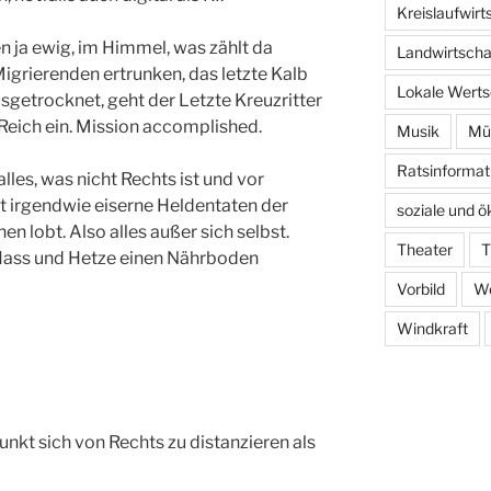
Kreislaufwirt
en ja ewig, im Himmel, was zählt da
Landwirtscha
Migrierenden ertrunken, das letzte Kalb
Lokale Wert
sgetrocknet, geht der Letzte Kreuzritter
Reich ein. Mission accomplished.
Musik
Mül
Ratsinformat
lles, was nicht Rechts ist und vor
t irgendwie eiserne Heldentaten der
soziale und ö
en lobt. Also alles außer sich selbst.
Theater
T
 Hass und Hetze einen Nährboden
Vorbild
We
Windkraft
unkt sich von Rechts zu distanzieren als