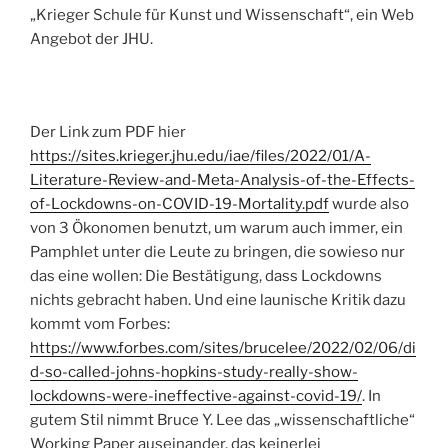
„Krieger Schule für Kunst und Wissenschaft“, ein Web
Angebot der JHU.
Der Link zum PDF hier
https://sites.krieger.jhu.edu/iae/files/2022/01/A-
Literature-Review-and-Meta-Analysis-of-the-Effects-
of-Lockdowns-on-COVID-19-Mortality.pdf
wurde also
von 3 Ökonomen benutzt, um warum auch immer, ein
Pamphlet unter die Leute zu bringen, die sowieso nur
das eine wollen: Die Bestätigung, dass Lockdowns
nichts gebracht haben. Und eine launische Kritik dazu
kommt vom Forbes:
https://www.forbes.com/sites/brucelee/2022/02/06/di
d-so-called-johns-hopkins-study-really-show-
lockdowns-were-ineffective-against-covid-19/
. In
gutem Stil nimmt Bruce Y. Lee das „wissenschaftliche“
Working Paper auseinander, das keinerlei