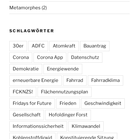
Metamorphes
(2)
SCHLAGWÖRTER
30er
ADFC
Atomkraft
Bauantrag
Corona
Corona App
Datenschutz
Demokratie
Energiewende
erneuerbare Energie
Fahrrad
Fahrradklima
FCKNZS!
Flächennutzungsplan
Fridays for Future
Frieden
Geschwindigkeit
Gesellschaft
Hofoldinger Forst
Informationssicherheit
Klimawandel
Kohlenstoffdioxid
Konstituierende Sitzung