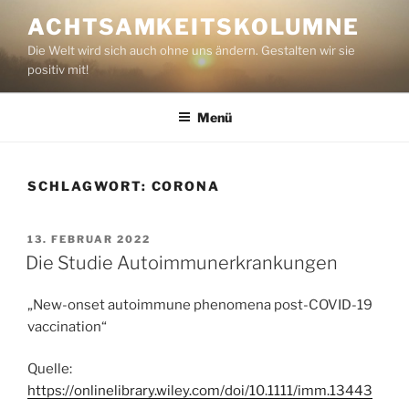
Zum
ACHTSAMKEITSKOLUMNE
Inhalt
Die Welt wird sich auch ohne uns ändern. Gestalten wir sie
springen
positiv mit!
Menü
SCHLAGWORT:
CORONA
VERÖFFENTLICHT
13. FEBRUAR 2022
AM
Die Studie Autoimmunerkrankungen
„New-onset autoimmune phenomena post-COVID-19
vaccination“
Quelle:
https://onlinelibrary.wiley.com/doi/10.1111/imm.13443