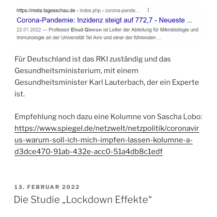
Für Deutschland ist das RKI zuständig und das
Gesundheitsministerium, mit einem
Gesundheitsminister Karl Lauterbach, der ein Experte
ist.
Empfehlung noch dazu eine Kolumne von Sascha Lobo:
https://www.spiegel.de/netzwelt/netzpolitik/coronavir
us-warum-soll-ich-mich-impfen-lassen-kolumne-a-
d3dce470-91ab-432e-acc0-51a4db8c1edf
VERÖFFENTLICHT
13. FEBRUAR 2022
AM
Die Studie „Lockdown Effekte“