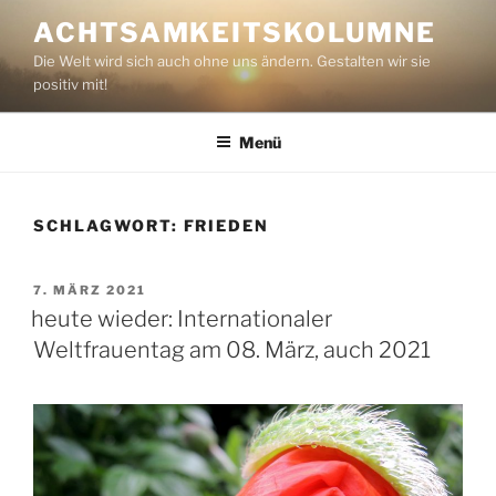
Zum
ACHTSAMKEITSKOLUMNE
Inhalt
Die Welt wird sich auch ohne uns ändern. Gestalten wir sie
springen
positiv mit!
Menü
SCHLAGWORT:
FRIEDEN
VERÖFFENTLICHT
7. MÄRZ 2021
AM
heute wieder: Internationaler
Weltfrauentag am 08. März, auch 2021