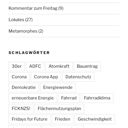
Kommentar zum Freitag
(9)
Lokales
(27)
Metamorphes
(2)
SCHLAGWÖRTER
30er
ADFC
Atomkraft
Bauantrag
Corona
Corona App
Datenschutz
Demokratie
Energiewende
erneuerbare Energie
Fahrrad
Fahrradklima
FCKNZS!
Flächennutzungsplan
Fridays for Future
Frieden
Geschwindigkeit