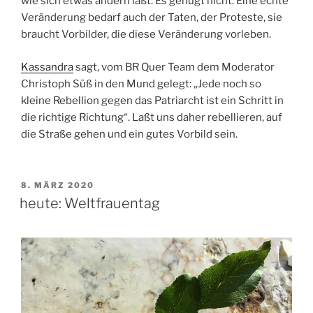
wie sich etwas ändern läßt. Es genügt nicht. Eine echte
Veränderung bedarf auch der Taten, der Proteste, sie
braucht Vorbilder, die diese Veränderung vorleben.
Kassandra
sagt, vom BR Quer Team dem Moderator
Christoph Süß in den Mund gelegt: „Jede noch so
kleine Rebellion gegen das Patriarcht ist ein Schritt in
die richtige Richtung“. Laßt uns daher rebellieren, auf
die Straße gehen und ein gutes Vorbild sein.
VERÖFFENTLICHT
8. MÄRZ 2020
AM
heute: Weltfrauentag