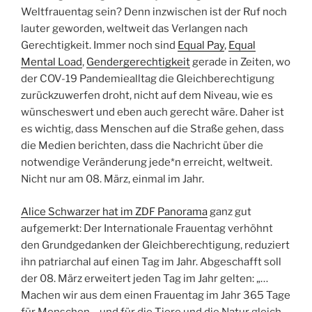
Weltfrauentag sein? Denn inzwischen ist der Ruf noch
lauter geworden, weltweit das Verlangen nach
Gerechtigkeit. Immer noch sind
Equal Pay
,
Equal
Mental Load
,
Gendergerechtigkeit
gerade in Zeiten, wo
der COV-19 Pandemiealltag die Gleichberechtigung
zurückzuwerfen droht, nicht auf dem Niveau, wie es
wünscheswert und eben auch gerecht wäre. Daher ist
es wichtig, dass Menschen auf die Straße gehen, dass
die Medien berichten, dass die Nachricht über die
notwendige Veränderung jede*n erreicht, weltweit.
Nicht nur am 08. März, einmal im Jahr.
Alice Schwarzer hat im ZDF Panorama
ganz gut
aufgemerkt: Der Internationale Frauentag verhöhnt
den Grundgedanken der Gleichberechtigung, reduziert
ihn patriarchal auf einen Tag im Jahr. Abgeschafft soll
der 08. März erweitert jeden Tag im Jahr gelten: „…
Machen wir aus dem einen Frauentag im Jahr 365 Tage
für Menschen – und für die Tiere und die Natur gleich