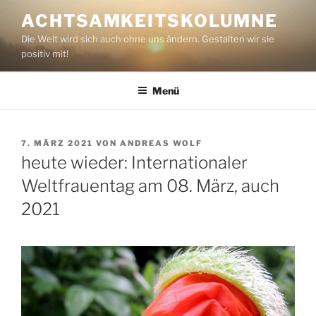
Zum
ACHTSAMKEITSKOLUMNE
Inhalt
Die Welt wird sich auch ohne uns ändern. Gestalten wir sie
springen
positiv mit!
Menü
VERÖFFENTLICHT
7. MÄRZ 2021
VON
ANDREAS WOLF
AM
heute wieder: Internationaler
Weltfrauentag am 08. März, auch
2021