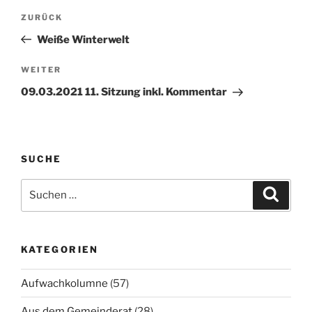
Beitragsnavigation
Vorheriger
ZURÜCK
Beitrag
Weiße Winterwelt
Nächster
WEITER
Beitrag
09.03.2021 11. Sitzung inkl. Kommentar
SUCHE
Suchen
Suche
nach:
KATEGORIEN
Aufwachkolumne
(57)
Aus dem Gemeinderat
(28)