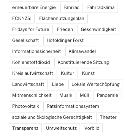
erneuerbare Energie
Fahrrad
Fahrradklima
FCKNZS!
Flächennutzungsplan
Fridays for Future
Frieden
Geschwindigkeit
Gesellschaft
Hofoldinger Forst
Informationssicherheit
Klimawandel
Kohlenstoffdioxid
Konstituierende Sitzung
Kreislaufwirtschaft
Kultur
Kunst
Landwirtschaft
Liebe
Lokale Wertschöpfung
Mitmenschlichkeit
Musik
Müll
Pandemie
Photovoltaik
Ratsinformationssystem
soziale und ökologische Gerechtigkeit
Theater
Transparenz
Umweltschutz
Vorbild