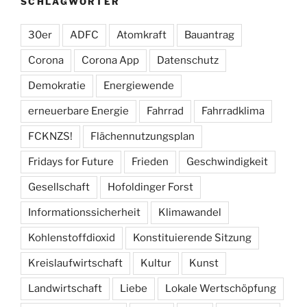
SCHLAGWÖRTER
30er
ADFC
Atomkraft
Bauantrag
Corona
Corona App
Datenschutz
Demokratie
Energiewende
erneuerbare Energie
Fahrrad
Fahrradklima
FCKNZS!
Flächennutzungsplan
Fridays for Future
Frieden
Geschwindigkeit
Gesellschaft
Hofoldinger Forst
Informationssicherheit
Klimawandel
Kohlenstoffdioxid
Konstituierende Sitzung
Kreislaufwirtschaft
Kultur
Kunst
Landwirtschaft
Liebe
Lokale Wertschöpfung