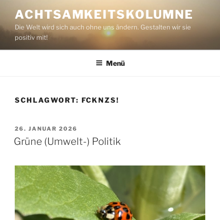
Zum
ACHTSAMKEITSKOLUMNE
Inhalt
Die Welt wird sich auch ohne uns ändern. Gestalten wir sie
springen
positiv mit!
Menü
SCHLAGWORT:
FCKNZS!
VERÖFFENTLICHT
26. JANUAR 2026
AM
Grüne (Umwelt-) Politik