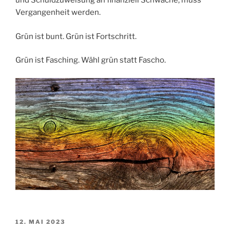
und Schuldzuweisung an finanziell Schwache, muss
Vergangenheit werden.
Grün ist bunt. Grün ist Fortschritt.
Grün ist Fasching. Wähl grün statt Fascho.
VERÖFFENTLICHT
12. MAI 2023