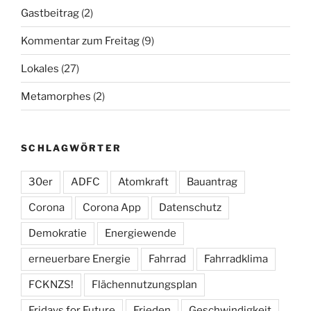
Gastbeitrag
(2)
Kommentar zum Freitag
(9)
Lokales
(27)
Metamorphes
(2)
SCHLAGWÖRTER
30er
ADFC
Atomkraft
Bauantrag
Corona
Corona App
Datenschutz
Demokratie
Energiewende
erneuerbare Energie
Fahrrad
Fahrradklima
FCKNZS!
Flächennutzungsplan
Fridays for Future
Frieden
Geschwindigkeit