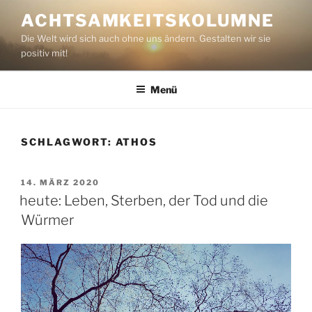
Zum
ACHTSAMKEITSKOLUMNE
Inhalt
Die Welt wird sich auch ohne uns ändern. Gestalten wir sie
springen
positiv mit!
Menü
SCHLAGWORT:
ATHOS
VERÖFFENTLICHT
14. MÄRZ 2020
AM
heute: Leben, Sterben, der Tod und die
Würmer