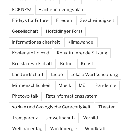
FCKNZS!
Flächennutzungsplan
Fridays for Future
Frieden
Geschwindigkeit
Gesellschaft
Hofoldinger Forst
Informationssicherheit
Klimawandel
Kohlenstoffdioxid
Konstituierende Sitzung
Kreislaufwirtschaft
Kultur
Kunst
Landwirtschaft
Liebe
Lokale Wertschöpfung
Mitmenschlichkeit
Musik
Müll
Pandemie
Photovoltaik
Ratsinformationssystem
soziale und ökologische Gerechtigkeit
Theater
Transparenz
Umweltschutz
Vorbild
Weltfrauentag
Windenergie
Windkraft