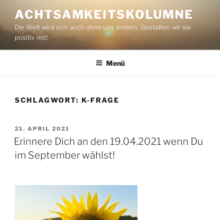
Zum
ACHTSAMKEITSKOLUMNE
Inhalt
Die Welt wird sich auch ohne uns ändern. Gestalten wir sie
springen
positiv mit!
Menü
SCHLAGWORT:
K-FRAGE
VERÖFFENTLICHT
21. APRIL 2021
AM
Erinnere Dich an den 19.04.2021 wenn Du
im September wählst!