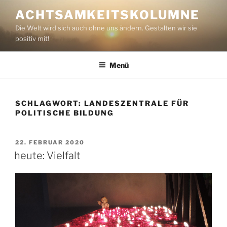
Zum
ACHTSAMKEITSKOLUMNE
Inhalt
Die Welt wird sich auch ohne uns ändern. Gestalten wir sie
springen
positiv mit!
Menü
SCHLAGWORT:
LANDESZENTRALE FÜR
POLITISCHE BILDUNG
VERÖFFENTLICHT
22. FEBRUAR 2020
AM
heute: Vielfalt