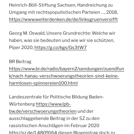
Heinrich-Böll-Stiftung Sachsen, Handreichung zu
Umgang mit rechtspopulistischen Parteien …, 2018,
https://www.weiterdenken.de/de/linksgruenversifft
Georg M. Oswald, Unsere Grundrechte: Welche wir
haben, was sie bedeuten und wie wir sie schützen,
Piper 2020,
https://g.co/kgs/Gs3tW7
BR Beitrag
https://www.br.de/radio/bayern2/sendungen/zuendfun
k/nach-hanau-verschwoerungstheorien-sind-keine-
harmlosen-spinnereien100.html
Landeszentrale für Politische Bildung Baden-
Würtenberg
https://www.lpb-
bw.de/verschwoerungstheorien
und der
ausschlaggebende Beitrag in der SZ zu den
rassistischen Anschlägen im Februar 2020
http://sz.de/1.4809164
diesen Blogeintrag doch zu