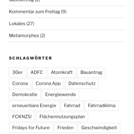
Kommentar zum Freitag
(9)
Lokales
(27)
Metamorphes
(2)
SCHLAGWÖRTER
30er
ADFC
Atomkraft
Bauantrag
Corona
Corona App
Datenschutz
Demokratie
Energiewende
erneuerbare Energie
Fahrrad
Fahrradklima
FCKNZS!
Flächennutzungsplan
Fridays for Future
Frieden
Geschwindigkeit