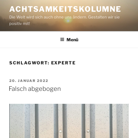
Zum
ACHTSAMKEITSKOLUMNE
Inhalt
Die Welt wird sich auch ohne uns ändern. Gestalten wir sie
springen
positiv mit!
Menü
SCHLAGWORT:
EXPERTE
VERÖFFENTLICHT
20. JANUAR 2022
AM
Falsch abgebogen