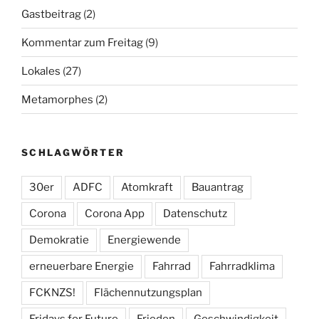
Gastbeitrag
(2)
Kommentar zum Freitag
(9)
Lokales
(27)
Metamorphes
(2)
SCHLAGWÖRTER
30er
ADFC
Atomkraft
Bauantrag
Corona
Corona App
Datenschutz
Demokratie
Energiewende
erneuerbare Energie
Fahrrad
Fahrradklima
FCKNZS!
Flächennutzungsplan
Fridays for Future
Frieden
Geschwindigkeit