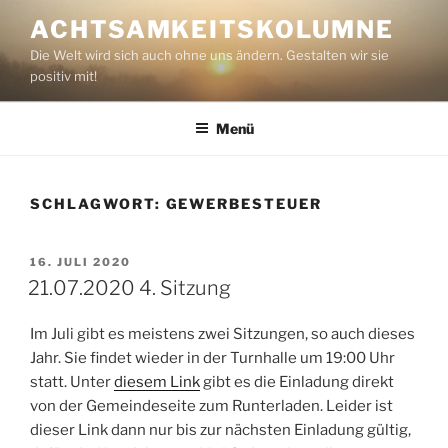
Zum
ACHTSAMKEITSKOLUMNE
Inhalt
Die Welt wird sich auch ohne uns ändern. Gestalten wir sie
springen
positiv mit!
Menü
SCHLAGWORT:
GEWERBESTEUER
VERÖFFENTLICHT
16. JULI 2020
AM
21.07.2020 4. Sitzung
Im Juli gibt es meistens zwei Sitzungen, so auch dieses
Jahr. Sie findet wieder in der Turnhalle um 19:00 Uhr
statt. Unter
diesem Link
gibt es die Einladung direkt
von der Gemeindeseite zum Runterladen. Leider ist
dieser Link dann nur bis zur nächsten Einladung gültig,