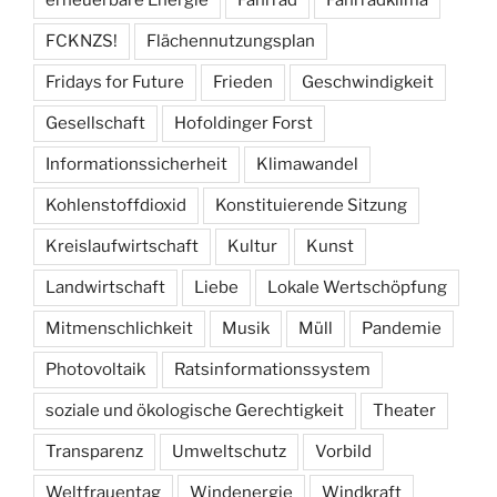
FCKNZS!
Flächennutzungsplan
Fridays for Future
Frieden
Geschwindigkeit
Gesellschaft
Hofoldinger Forst
Informationssicherheit
Klimawandel
Kohlenstoffdioxid
Konstituierende Sitzung
Kreislaufwirtschaft
Kultur
Kunst
Landwirtschaft
Liebe
Lokale Wertschöpfung
Mitmenschlichkeit
Musik
Müll
Pandemie
Photovoltaik
Ratsinformationssystem
soziale und ökologische Gerechtigkeit
Theater
Transparenz
Umweltschutz
Vorbild
Weltfrauentag
Windenergie
Windkraft