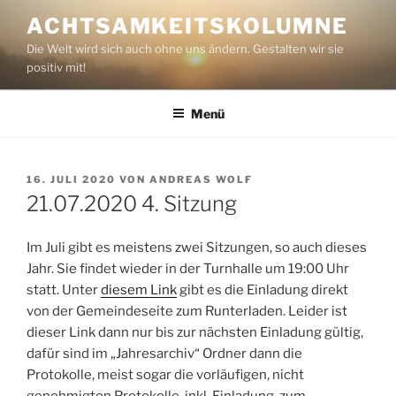
Zum
ACHTSAMKEITSKOLUMNE
Inhalt
Die Welt wird sich auch ohne uns ändern. Gestalten wir sie
springen
positiv mit!
Menü
VERÖFFENTLICHT
16. JULI 2020
VON
ANDREAS WOLF
AM
21.07.2020 4. Sitzung
Im Juli gibt es meistens zwei Sitzungen, so auch dieses
Jahr. Sie findet wieder in der Turnhalle um 19:00 Uhr
statt. Unter
diesem Link
gibt es die Einladung direkt
von der Gemeindeseite zum Runterladen. Leider ist
dieser Link dann nur bis zur nächsten Einladung gültig,
dafür sind im „Jahresarchiv“ Ordner dann die
Protokolle, meist sogar die vorläufigen, nicht