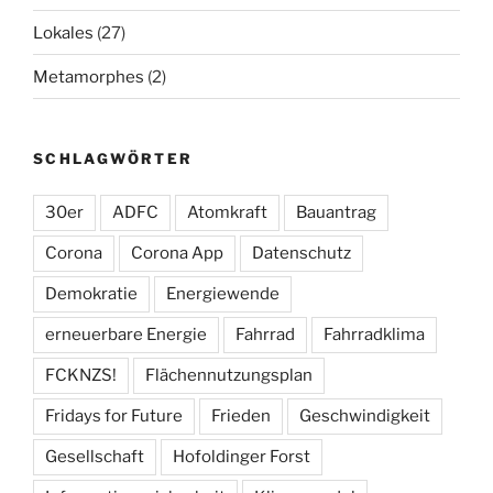
Lokales
(27)
Metamorphes
(2)
SCHLAGWÖRTER
30er
ADFC
Atomkraft
Bauantrag
Corona
Corona App
Datenschutz
Demokratie
Energiewende
erneuerbare Energie
Fahrrad
Fahrradklima
FCKNZS!
Flächennutzungsplan
Fridays for Future
Frieden
Geschwindigkeit
Gesellschaft
Hofoldinger Forst