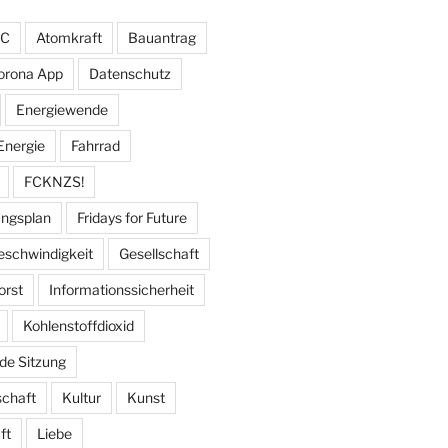
FC
Atomkraft
Bauantrag
orona App
Datenschutz
Energiewende
Energie
Fahrrad
FCKNZS!
ungsplan
Fridays for Future
eschwindigkeit
Gesellschaft
orst
Informationssicherheit
Kohlenstoffdioxid
de Sitzung
schaft
Kultur
Kunst
ft
Liebe