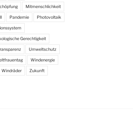
schöpfung
Mitmenschlichkeit
l
Pandemie
Photovoltaik
ionssystem
kologische Gerechtigkeit
ransparenz
Umweltschutz
ltfrauentag
Windenergie
Windräder
Zukunft