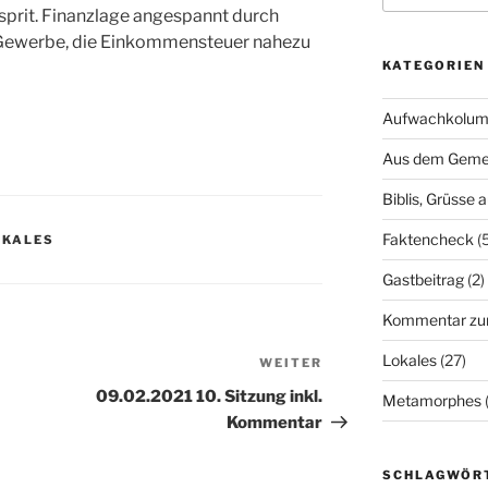
prit. Finanzlage angespannt durch
Gewerbe, die Einkommensteuer nahezu
KATEGORIEN
Aufwachkolu
Aus dem Geme
Biblis, Grüsse 
Faktencheck
(5
OKALES
Gastbeitrag
(2)
Kommentar zum
Lokales
(27)
WEITER
Nächster
Beitrag
09.02.2021 10. Sitzung inkl.
Metamorphes
(
Kommentar
SCHLAGWÖR