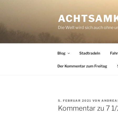
Zum
Inhalt
ACHTSAM
springen
Die Welt wird sich auch ohne un
Blog
Stadtradeln
Fahr
Der Kommentar zum Freitag
VERÖFFENTLICHT
5. FEBRUAR 2021
VON
ANDREA
AM
Kommentar zu 7 1/2