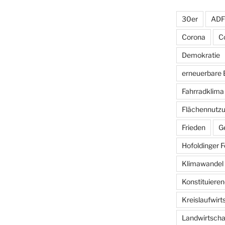
30er
AD
Corona
C
Demokratie
erneuerbare 
Fahrradklima
Flächennutz
Frieden
G
Hofoldinger F
Klimawandel
Konstituieren
Kreislaufwirt
Landwirtscha