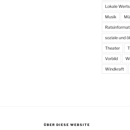
Lokale Wert
Musik
Mül
Ratsinformat
soziale und ö
Theater
T
Vorbild
We
Windkraft
ÜBER DIESE WEBSITE