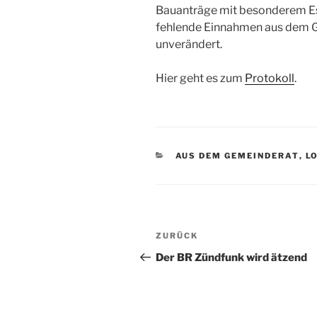
Bauanträge mit besonderem Es
fehlende Einnahmen aus dem 
unverändert.
Hier geht es zum
Protokoll
.
KATEGORIEN
AUS DEM GEMEINDERAT
,
L
Beitragsnavigation
Vorheriger
ZURÜCK
Beitrag
Der BR Zündfunk wird ätzend