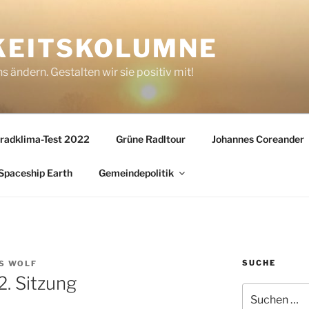
KEITSKOLUMNE
s ändern. Gestalten wir sie positiv mit!
radklima-Test 2022
Grüne Radltour
Johannes Coreander
Spaceship Earth
Gemeindepolitik
SUCHE
S WOLF
. Sitzung
Suchen
nach: