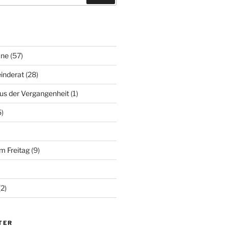
mne
(57)
inderat
(28)
aus der Vergangenheit
(1)
)
 Freitag
(9)
2)
TER